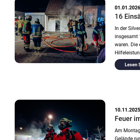
01.01.202
16 Einsä
In der Sil
insgesamt 1
waren. Die 
Hilfeleistu
Lesen 
10.11.202
Feuer im
Am Montaga
Gelände ru