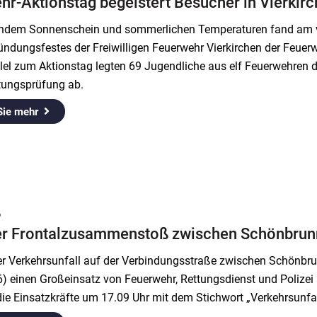
hr-Aktionstag begeistert Besucher in Vierkir
endem Sonnenschein und sommerlichen Temperaturen fand am 
ündungsfestes der Freiwilligen Feuerwehr Vierkirchen der Feue
llel zum Aktionstag legten 69 Jugendliche aus elf Feuerwehren 
tungsprüfung ab.
Sie mehr
6
er Frontalzusammenstoß zwischen Schönbrunn
er Verkehrsunfall auf der Verbindungsstraße zwischen Schönbr
) einen Großeinsatz von Feuerwehr, Rettungsdienst und Polizei au
die Einsatzkräfte um 17.09 Uhr mit dem Stichwort „Verkehrsunf