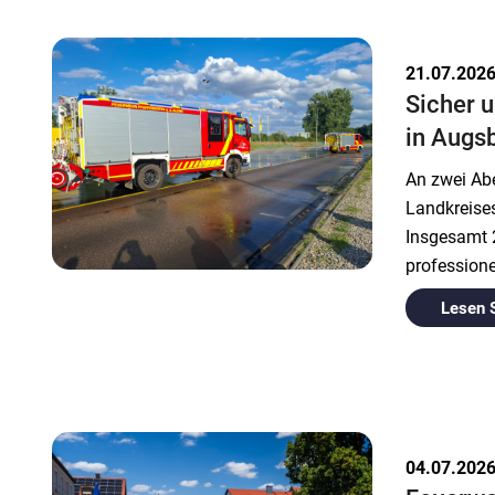
21.07.202
Sicher u
in Augs
An zwei Abe
Landkreise
Insgesamt 2
professione
Lesen 
04.07.202