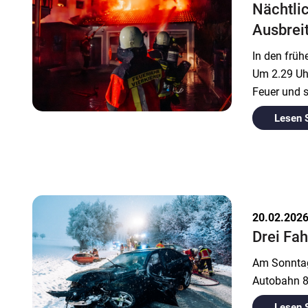
Nächtlic
Ausbrei
In den frü
Um 2.29 Uhr
Feuer und s
Lesen 
20.02.202
Drei Fa
Am Sonntag
Autobahn 8
Lesen 