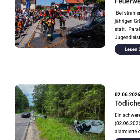
Feuerwe
Bei strahl
jährigen Gr
statt. Para
Jugendleis
Lesen 
02.06.202
Tödlich
Ein schwer
(02.06.2026
alarmierte 