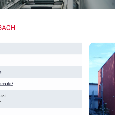
RBACH
e
ach.de/
ski
r