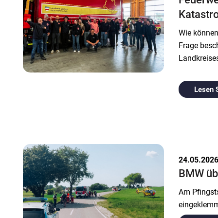
Katastr
Wie können 
Frage besc
Landkreise
Lesen 
24.05.202
BMW übe
Am Pfingst
eingeklemm