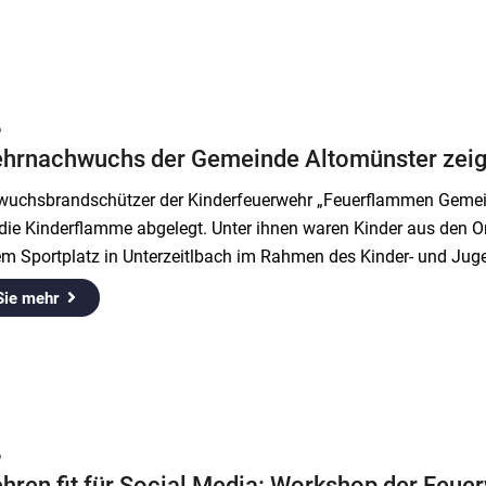
6
hrnachwuchs der Gemeinde Altomünster zeigt
uchsbrandschützer der Kinderfeuerwehr „Feuerflammen Gemei
 die Kinderflamme abgelegt. Unter ihnen waren Kinder aus den 
m Sportplatz in Unterzeitlbach im Rahmen des Kinder- und Juge
Sie mehr
6
hren fit für Social Media: Workshop der Feue