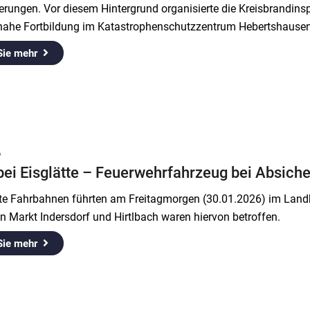
erungen. Vor diesem Hintergrund organisierte die Kreisbrandi
snahe Fortbildung im Katastrophenschutzzentrum Hebertshaus
Sie mehr
6
bei Eisglätte – Feuerwehrfahrzeug bei Absich
tte Fahrbahnen führten am Freitagmorgen (30.01.2026) im Landk
 Markt Indersdorf und Hirtlbach waren hiervon betroffen.
Sie mehr