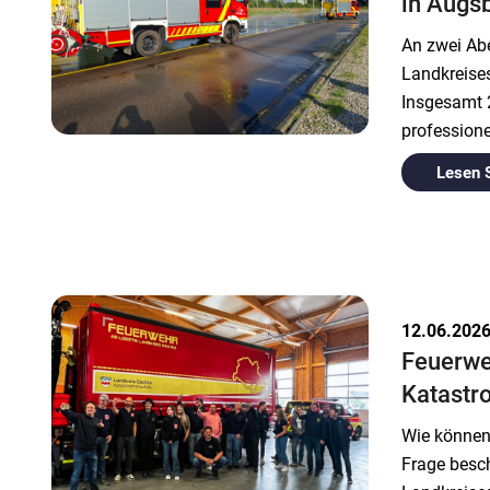
in Augs
An zwei Abe
Landkreise
Insgesamt 2
professione
Lesen 
12.06.202
Feuerwe
Katastr
Wie können 
Frage besc