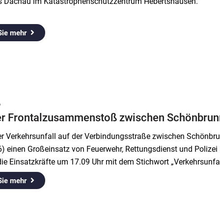
s Dachau im Katastrophenschutzzentrum Hebertshausen.
Sie mehr
6
er Frontalzusammenstoß zwischen Schönbrunn
er Verkehrsunfall auf der Verbindungsstraße zwischen Schönbr
) einen Großeinsatz von Feuerwehr, Rettungsdienst und Polizei au
die Einsatzkräfte um 17.09 Uhr mit dem Stichwort „Verkehrsunf
Sie mehr