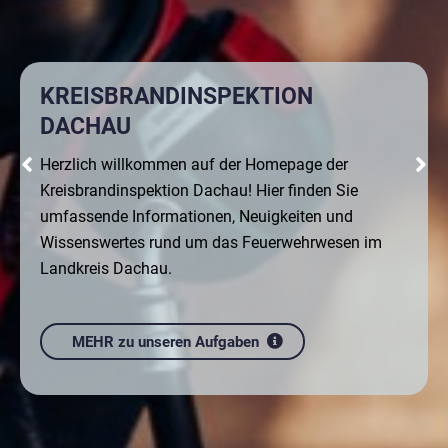
J
e
F
.
i
e
s
.
KREISBRANDINSPEKTION
DACHAU
Vorherige Folie
N
Herzlich willkommen auf der Homepage der
Kreisbrandinspektion Dachau! Hier finden Sie
umfassende Informationen, Neuigkeiten und
Wissenswertes rund um das Feuerwehrwesen im
Landkreis Dachau.
MEHR zu unseren Aufgaben