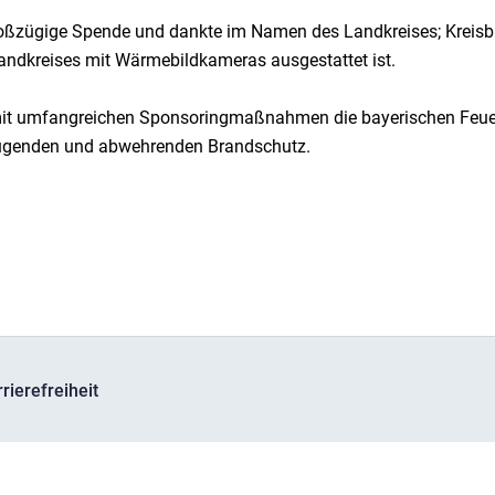
e großzügige Spende und dankte im Namen des Landkreises; Krei
 Landkreises mit Wärmebildkameras ausgestattet ist.
 mit umfangreichen Sponsoringmaßnahmen die bayerischen Feue
beugenden und abwehrenden Brandschutz.
rierefreiheit
241 Hebertshausen