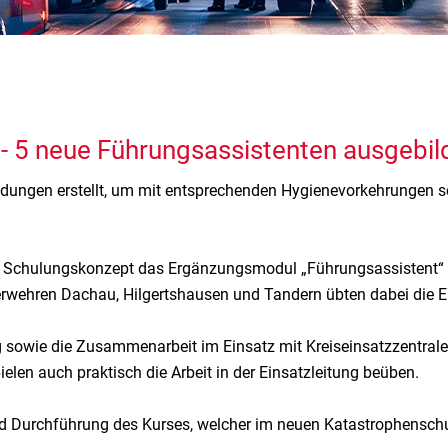
g - 5 neue Führungsassistenten ausgebil
ildungen erstellt, um mit entsprechenden Hygienevorkehrungen s
Schulungskonzept das Ergänzungsmodul „Führungsassistent“ a
erwehren Dachau, Hilgertshausen und Tandern übten dabei die 
owie die Zusammenarbeit im Einsatz mit Kreiseinsatzzentrale
len auch praktisch die Arbeit in der Einsatzleitung beüben.
und Durchführung des Kurses, welcher im neuen Katastrophensc