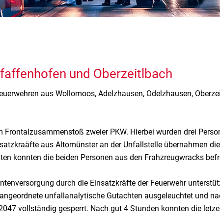
faffenhofen und Oberzeitlbach
uerwehren aus Wollomoos, Adelzhausen, Odelzhausen, Oberzeit
m Frontalzusammenstoß zweier PKW. Hierbei wurden drei Perso
satzkraäfte aus Altomünster an der Unfallstelle übernahmen di
äten konnten die beiden Personen aus den Frahzreugwracks befr
entenversorgung durch die Einsatzkräfte der Feuerwehr unterstü
angeordnete unfallanalytische Gutachten ausgeleuchtet und nach
47 vollständig gesperrt. Nach gut 4 Stunden konnten die letzen