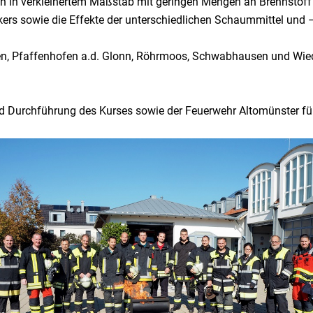
en in verkleinertem Maßstab mit geringen Mengen an Brennstoff 
s sowie die Effekte der unterschiedlichen Schaummittel und –
en, Pfaffenhofen a.d. Glonn, Röhrmoos, Schwabhausen und Wie
nd Durchführung des Kurses sowie der Feuerwehr Altomünster fü