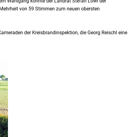
dem Wahlgang konnte der Landrat Stefan Löwl der
 Mehrheit von 59 Stimmen zum neuen obersten
meraden der Kreisbrandinspektion, die Georg Reischl eine