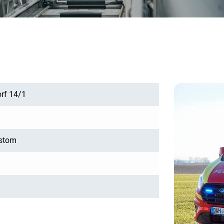
orf 14/1
ustom