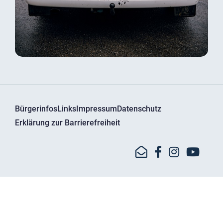
Bürgerinfos
Links
Impressum
Datenschutz
Erklärung zur Barrierefreiheit
© Kreisbrandinspektion Dachau - Bgm.-Bartel-Str. 11
85241 Hebertshausen