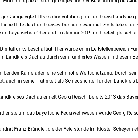
Einführung des Gefahrgutzuges und der Beschaffung des Abrollb
ne groß angelegte Hilfskontingentübung im Landkreis Landsberg.
liche Hilfe des Landkreises Dachau gewidmet. So leitete er auc
im bayerischen Oberland im Januar 2019 und beteiligte sich an
igitalfunks beschäftigt. Hier wurde er im Leitstellenbereich Fü
 im Landkreis Dachau durch sein fundiertes Wissen in diesem Be
 bei den Kameraden eine sehr hohe Wertschätzung. Durch seine b
t, auch in seiner Tätigkeit als Schiedsrichter für den Landkreis
ndkreises Dachau erhielt Georg Reischl bereits 2013 das Bayeri
rdienste um das bayerische Feuerwehrwesen wurde Georg Reisc
randrat Franz Bründler, die der Feierstunde im Kloster Scheyern 