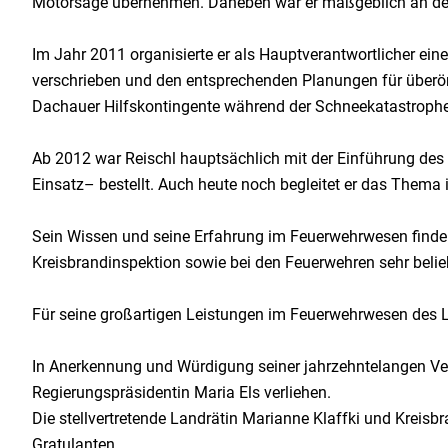
Motorsäge übernehmen. Daneben war er maßgeblich an der 
Im Jahr 2011 organisierte er als Hauptverantwortlicher ei
verschrieben und den entsprechenden Planungen für überört
Dachauer Hilfskontingente während der Schneekatastrophe 
Ab 2012 war Reischl hauptsächlich mit der Einführung des D
Einsatz– bestellt. Auch heute noch begleitet er das Thema
Sein Wissen und seine Erfahrung im Feuerwehrwesen finden
Kreisbrandinspektion sowie bei den Feuerwehren sehr belieb
Für seine großartigen Leistungen im Feuerwehrwesen des La
In Anerkennung und Würdigung seiner jahrzehntelangen Ve
Regierungspräsidentin Maria Els verliehen.
Die stellvertretende Landrätin Marianne Klaffki und Kreisb
Gratulanten.