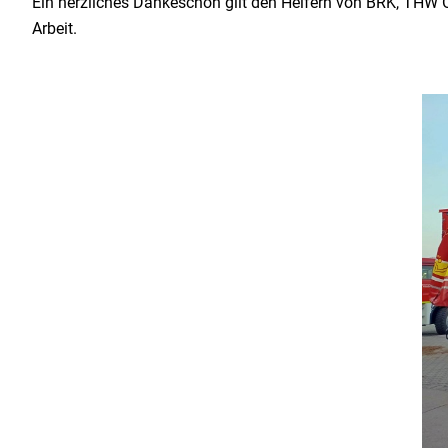
Ein herzliches Dankeschön gilt den Helfern von BRK, THW 
Arbeit.