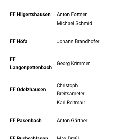
FF Hilgertshausen
Anton Fottner
Michael Schmid
FF Höfa
Johann Brandhofer
FF
Georg Krimmer
Langenpettenbach
Christoph
FF Odelzhausen
Breitsameter
Karl Reitmair
FF Pasenbach
Anton Gärtner
FF Puchschlagen
Max Dreßl