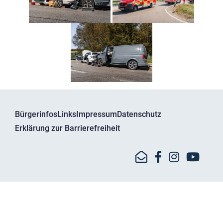
Bürgerinfos
Links
Impressum
Datenschutz
Erklärung zur Barrierefreiheit
© Kreisbrandinspektion Dachau - Bgm.-Bartel-Str. 11
85241 Hebertshausen