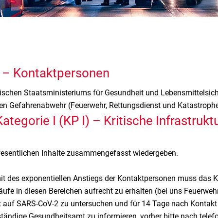
9 – Kontaktpersonen
schen Staatsministeriums für Gesundheit und Lebensmittelsiche
chen Gefahrenabwehr (Feuerwehr, Rettungsdienst und Katastroph
egorie I (KP I) – Kritische Infrastrukt
 wesentlichen Inhalte zusammengefasst wiedergeben.
it des exponentiellen Anstiegs der Kontaktpersonen muss das K
äufe in diesen Bereichen aufrecht zu erhalten (bei uns Feuerweh
 ist auf SARS-CoV-2 zu untersuchen und für 14 Tage nach Kontak
ständige Gesundheitsamt zu informieren, vorher bitte nach tel